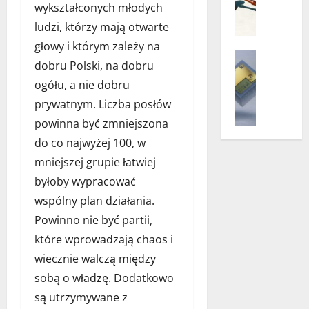
p
n
wykształconych młodych
r
k
j
e
ą
m
i
ludzi, którzy mają otwarte
a
e
d
a
e
f
l
głowy i którym zależy na
o
c
o
Pozostałe
i
o
s
dobru Polski, na dobru
O
j
b
r
f
y
ogółu, a nie dobru
p
a
o
m
f
p
t
c
w
prywatnym. Liczba posłów
y
w
i
y
y
i
–
b
a
powinna być zmniejszona
c
f
ą
k
r
l
do co najwyżej 100, w
z
r
z
i
a
n
n
o
mniejszej grupie łatwiej
k
e
n
i
y
w
i
d
byłoby wypracować
ż
?
u
a
w
y
y
wspólny plan działania.
k
–
o
w
k
13
Powinno nie być partii,
ł
n
b
a
o
stycznia
a
i
e
które wprowadzają chaos i
r
s
2025
d
e
c
t
m
wiecznie walczą między
s
z
k
o
e
sobą o władzę. Dodatkowo
e
b
l
j
t
są utrzymywane z
n
ę
i
ą
y