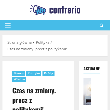
Przejdź
do
treści
Menu
główne
Strona główna
Polityka
Czas na zmiany. precz z politykami!
AKTUALNE
Biznes
Polityka
Rządy
Władza
Pozostałe
J
Czas na zmiany.
a
k
precz z
w
y
politykami!