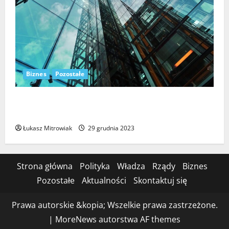
Biznes
Pozostałe
Transformacja cyfrowa – niezbędny element rozwoju
współczesnego biznesu
Łukasz Mitrowiak
29 grudnia 2023
Strona główna
Polityka
Władza
Rządy
Biznes
Pozostałe
Aktualności
Skontaktuj się
Prawa autorskie &kopia; Wszelkie prawa zastrzeżone.
|
MoreNews
autorstwa AF themes