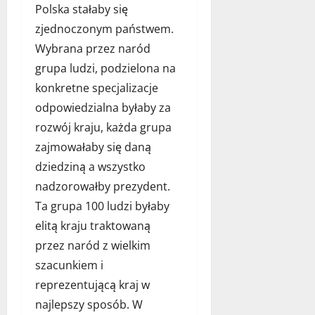
Polska stałaby się
,
ł
zjednoczonym państwem.
c
c
h
z
Wybrana przez naród
a
e
grupa ludzi, podzielona na
r
s
konkretne specjalizacje
a
n
k
e
odpowiedzialna byłaby za
t
g
rozwój kraju, każda grupa
e
o
zajmowałaby się daną
r
b
dziedziną a wszystko
y
i
s
z
nadzorowałby prezydent.
t
n
Ta grupa 100 ludzi byłaby
y
e
elitą kraju traktowaną
k
s
przez naród z wielkim
a
u
szacunkiem i
1
29
reprezentującą kraj w
września
grudnia
najlepszy sposób. W
2023
2023