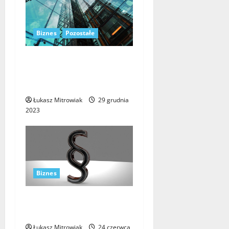
Biznes
Pozostałe
Transformacja cyfrowa –
niezbędny element rozwoju
współczesnego biznesu
Łukasz Mitrowiak
29 grudnia
2023
Biznes
Czy warto założyć firmę w
Czechach?
Łukasz Mitrowiak
24 czerwca