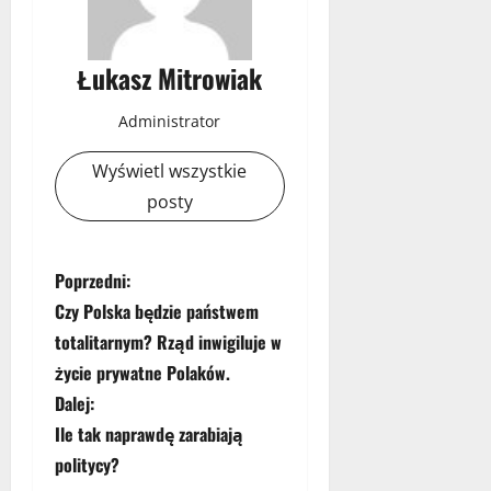
Łukasz Mitrowiak
Administrator
Wyświetl wszystkie
posty
Z
Poprzedni:
Czy Polska będzie państwem
o
totalitarnym? Rząd inwigiluje w
b
życie prywatne Polaków.
Dalej:
a
Ile tak naprawdę zarabiają
c
politycy?