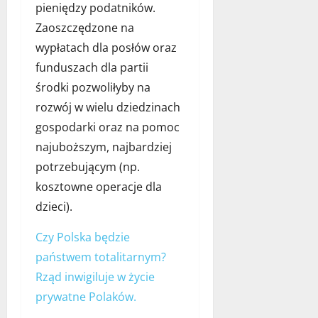
s
d
e
pieniędzy podatników.
z
c
o
n
n
a
z
Zaoszczędzone na
r
y
t
s
n
wypłatach dla posłów oraz
y
e
a
t
e
c
l
funduszach dla partii
m
o
j
z
e
a
s
środki pozwoliłyby na
n
m
a
o
rozwój w wielu dziedzinach
15
y
e
d
w
listopada
gospodarki oraz na pomoc
–
n
w
a
2024
z
t
o
najuboższym, najbardziej
ć
a
r
k
?
potrzebującym (np.
s
o
a
kosztowne operacje dla
t
z
t
27
dzieci).
o
w
?
marca
s
o
2024
Czy Polska będzie
o
j
27
w
u
państwem totalitarnym?
listopada
a
w
2023
Rząd inwigiluje w życie
n
s
prywatne Polaków.
i
p
e
ó