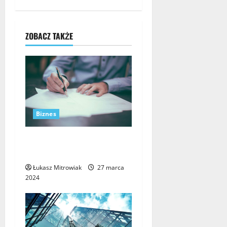
z
w
ZOBACZ TAKŻE
p
i
s
y
Biznes
Restrukturyzacja firmy –
kiedy warto ją zastosować?
Łukasz Mitrowiak
27 marca
2024