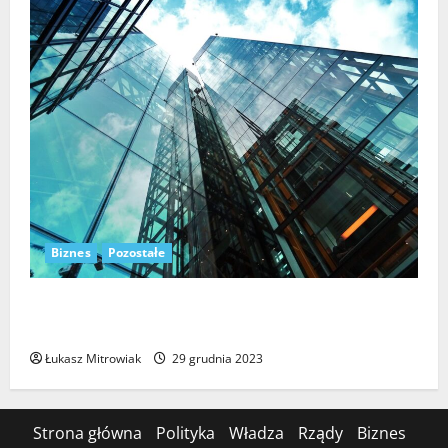
Biznes
Pozostałe
Transformacja cyfrowa – niezbędny element rozwoju
współczesnego biznesu
Łukasz Mitrowiak
29 grudnia 2023
Strona główna
Polityka
Władza
Rządy
Biznes