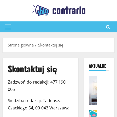
Przejdź
do
treści
Menu
główne
Strona główna
Skontaktuj się
Skontaktuj się
AKTUALNE
Pozostałe
Zadzwoń do redakcji: 477 190
J
005
a
k
Siedziba redakcji: Tadeusza
w
y
Czackiego 54, 00-043 Warszawa
b
Pozostałe