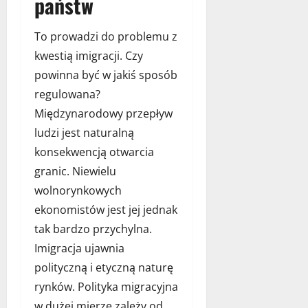
państw
n
ę
i
ą
y
s
d
e
z
c
To prowadzi do problemu z
o
n
n
a
z
r
y
t
kwestią imigracji. Czy
s
n
y
e
a
t
e
powinna być w jakiś sposób
c
l
m
o
j
regulowana?
z
e
a
s
n
Międzynarodowy przepływ
m
a
o
15
y
e
d
w
ludzi jest naturalną
listopada
–
n
w
a
2024
konsekwencją otwarcia
z
t
o
ć
granic. Niewielu
a
r
k
?
s
o
a
wolnorynkowych
t
z
t
ekonomistów jest jej jednak
27
o
w
?
marca
tak bardzo przychylna.
s
o
2024
Imigracja ujawnia
o
j
27
w
u
polityczną i etyczną naturę
listopada
a
w
2023
rynków. Polityka migracyjna
n
s
w dużej mierze zależy od