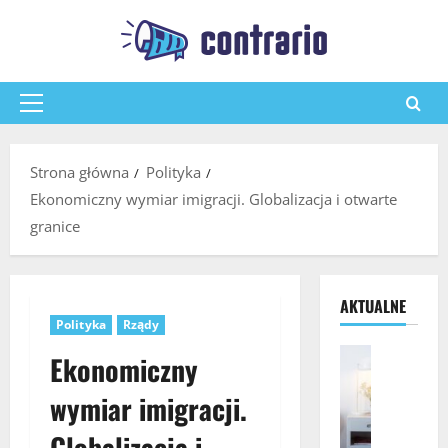
Przejdź
do
treści
Menu
główne
Strona główna
Polityka
Ekonomiczny wymiar imigracji. Globalizacja i otwarte
granice
AKTUALNE
Polityka
Rządy
Pozostałe
Ekonomiczny
J
a
wymiar imigracji.
k
Globalizacja i
w