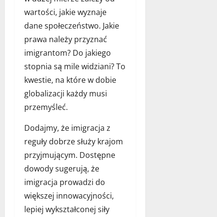
i
p
e
wartości, jakie wyznaje
ó
,
ł
dane społeczeństwo. Jakie
c
c
prawa należy przyznać
h
z
imigrantom? Do jakiego
a
e
r
s
stopnia są mile widziani? To
a
n
kwestie, na które w dobie
k
e
globalizacji każdy musi
t
g
przemyśleć.
e
o
r
b
Dodajmy, że imigracja z
y
i
s
z
reguły dobrze służy krajom
t
n
przyjmującym. Dostępne
y
e
dowody sugerują, że
k
s
imigracja prowadzi do
a
u
większej innowacyjności,
1
29
lepiej wykształconej siły
września
grudnia