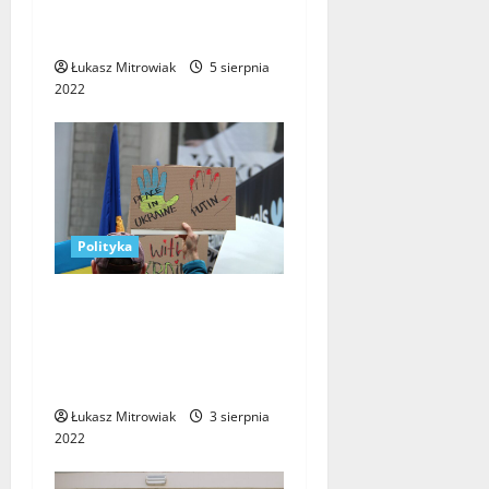
globalnego raportu
konkurencyjności)
Łukasz Mitrowiak
5 sierpnia
2022
Polityka
Władimir Putin – prezydent
Federacji Rosyjskiej, ale
przede wszystkim
zbrodniarz wojenny
Łukasz Mitrowiak
3 sierpnia
2022