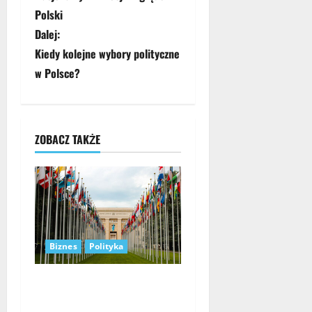
o
Polski
b
Dalej:
Kiedy kolejne wybory polityczne
a
w Polsce?
c
z
ZOBACZ TAKŻE
w
p
i
s
Biznes
Polityka
y
Jak prezentuje się
gospodarka Szwajcarii? (wg