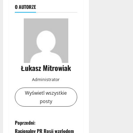
O AUTORZE
Łukasz Mitrowiak
Administrator
Wyświetl wszystkie
posty
Z
Poprzedni:
Racjonalny PR Rosji względem